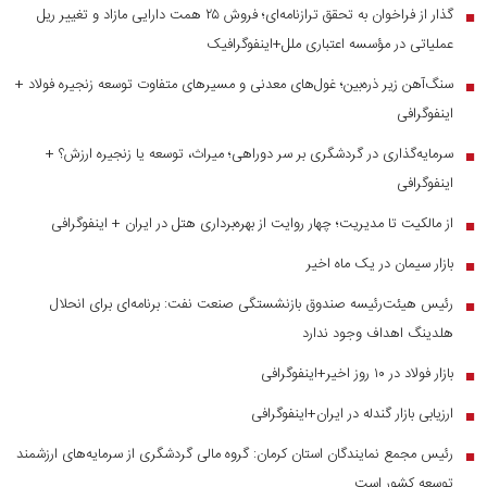
گذار از فراخوان به تحقق ترازنامه‌ای؛ فروش ۲۵ همت دارایی مازاد و تغییر ریل
■
عملیاتی در مؤسسه اعتباری ملل+اینفوگرافیک
سنگ‌آهن زیر ذره‌بین؛ غول‌های معدنی و مسیر‌های متفاوت توسعه زنجیره فولاد +
■
اینفوگرافی
سرمایه‌گذاری در گردشگری بر سر دوراهی؛ میراث، توسعه یا زنجیره ارزش؟ +
■
اینفوگرافی
از مالکیت تا مدیریت؛ چهار روایت از بهره‌برداری هتل در ایران + اینفوگرافی
■
بازار سیمان در یک ماه اخیر
■
رئیس هیئت‌رئیسه صندوق بازنشستگی صنعت نفت: برنامه‌ای برای انحلال
■
هلدینگ اهداف وجود ندارد
بازار فولاد در ۱۰ روز اخیر+اینفوگرافی
■
ارزیابی بازار گندله در ایران+اینفوگرافی
■
رئیس مجمع نمایندگان استان کرمان: گروه مالی گردشگری از سرمایه‌های ارزشمند
■
توسعه کشور است