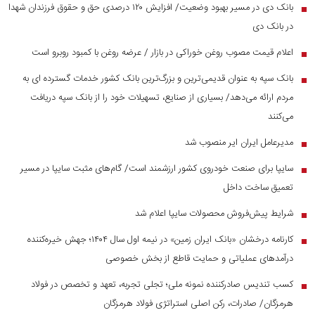
بانک دی در مسیر بهبود وضعیت/ افزایش ۱۲۰ درصدی حق و حقوق فرزندان شهدا
■
در بانک دی
اعلام قیمت مصوب روغن خوراکی در بازار / عرضه روغن با کمبود روبرو است
■
بانک سپه به عنوان قدیمی‌ترین و بزرگ‌ترین بانک کشور خدمات گسترده ای به
■
مردم ارائه می‌دهد/ بسیاری از صنایع، تسهیلات خود را از بانک سپه دریافت
می‌کنند
مدیرعامل ایران ایر منصوب شد
■
سایپا برای صنعت خودروی کشور ارزشمند است/ گام‌های مثبت سایپا در مسیر
■
تعمیق ساخت داخل
شرایط پیش‌فروش محصولات سایپا اعلام شد
■
کارنامه درخشان «بانک ایران زمین» در نیمه اول سال ۱۴۰۴؛ جهش خیره‌کننده
■
درآمد‌های عملیاتی و حمایت قاطع از بخش خصوصی
کسب تندیس صادرکننده نمونه ملی؛ تجلی تجربه، تعهد و تخصص در فولاد
■
هرمزگان/ صادرات، رکن اصلی استراتژی فولاد هرمزگان