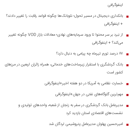
اینفوگرافی
بانکداری دیجیتال در مسیر تحول؛ نئوبانک‌ها چگونه قواعد رقابت را تغییر دادند؟
■
+ اینفوگرافی
از نبرد بر سر محتوا تا ورود سرمایه‌های نهادی؛ معادلات بازار VOD چگونه تغییر
■
می‌کند؟ + اینفوگرافی
۸۷ درصد تورم تیرماه چه پیامی به دنبال دارد؟
■
بانک گردشگری با استقرار زیرساخت‌های خدماتی، همراه زائران اربعین در مرز‌های
■
کشور است
خسارت نظامی به آمریکا در دو هفته اخیر+اینفوگرافی
■
مهم‌ترین گلوگاه‌های نفتی در جهان+اینفوگرافی
■
مدیرعامل بانک گردشگری در سفر به زنجان از شعبه، واحدهای تولیدی و
■
نشست‌های اقتصادی استان بازدید کرد
امیرحسین پهلوان مدیرعامل پتروشیمی لردگان شد
■