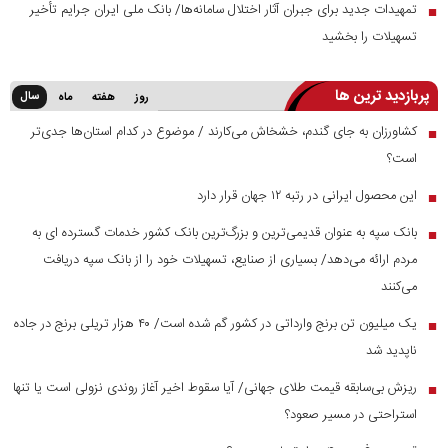
تمهیدات جدید برای جبران آثار اختلال سامانه‌ها/ بانک ملی ایران جرایم تأخیر
■
تسهیلات را بخشید
پربازدید ترین ها
سال
روز
هفته
ماه
کشاورزان به جای گندم، خشخاش می‌کارند / موضوع در کدام استان‌ها جدی‌تر
■
است؟
این محصول ایرانی در رتبه ۱۲ جهان قرار دارد
■
بانک سپه به عنوان قدیمی‌ترین و بزرگ‌ترین بانک کشور خدمات گسترده ای به
■
مردم ارائه می‌دهد/ بسیاری از صنایع، تسهیلات خود را از بانک سپه دریافت
می‌کنند
یک میلیون تن برنج وارداتی در کشور گم شده است/ ۴۰ هزار تریلی برنج در جاده
■
ناپدید شد
ریزش بی‌سابقه قیمت طلای جهانی/ آیا سقوط اخیر آغاز روندی نزولی است یا تنها
■
استراحتی در مسیر صعود؟