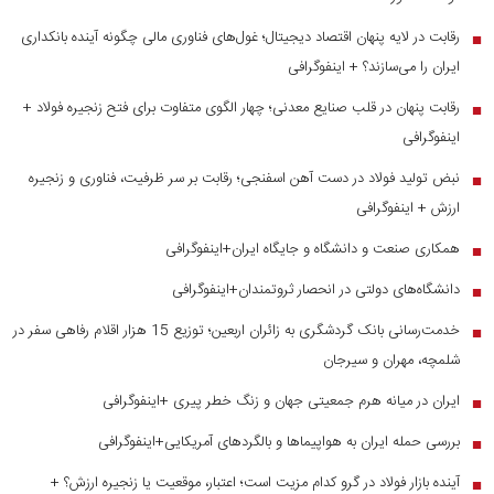
رقابت در لایه پنهان اقتصاد دیجیتال؛ غول‌های فناوری مالی چگونه آینده بانکداری
■
ایران را می‌سازند؟ + اینفوگرافی
رقابت پنهان در قلب صنایع معدنی؛ چهار الگوی متفاوت برای فتح زنجیره فولاد +
■
اینفوگرافی
نبض تولید فولاد در دست آهن اسفنجی؛ رقابت بر سر ظرفیت، فناوری و زنجیره
■
ارزش + اینفوگرافی
همکاری صنعت و دانشگاه و جایگاه ایران+اینفوگرافی
■
دانشگاه‌های دولتی در انحصار ثروتمندان+اینفوگرافی
■
خدمت‌رسانی بانک گردشگری به زائران اربعین؛ توزیع 15 هزار اقلام رفاهی سفر در
■
شلمچه، مهران و سیرجان
ایران در میانه هرم جمعیتی جهان و زنگ خطر پیری +اینفوگرافی
■
بررسی حمله ایران به هواپیماها و بالگردهای آمریکایی+اینفوگرافی
■
آینده بازار فولاد در گرو کدام مزیت است؛ اعتبار، موقعیت یا زنجیره ارزش؟ +
■