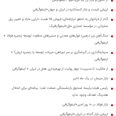
از اتانول و بازار آن چه می‌دانیم؟+اینفوگرافی
■
ارزیابی قیمت و بازار کنستانتره در ایران و جهان+اینفوگرافی
■
گذار از فراخوان به تحقق ترازنامه‌ای؛ فروش ۲۵ همت دارایی مازاد و تغییر ریل
■
عملیاتی در مؤسسه اعتباری ملل+اینفوگرافیک
سنگ‌آهن زیر ذره‌بین؛ غول‌های معدنی و مسیر‌های متفاوت توسعه زنجیره فولاد +
■
اینفوگرافی
سرمایه‌گذاری در گردشگری بر سر دوراهی؛ میراث، توسعه یا زنجیره ارزش؟ +
■
اینفوگرافی
از مالکیت تا مدیریت؛ چهار روایت از بهره‌برداری هتل در ایران + اینفوگرافی
■
بازار سیمان در یک ماه اخیر
■
رئیس هیئت‌رئیسه صندوق بازنشستگی صنعت نفت: برنامه‌ای برای انحلال
■
هلدینگ اهداف وجود ندارد
بازار فولاد در ۱۰ روز اخیر+اینفوگرافی
■
ارزیابی بازار گندله در ایران+اینفوگرافی
■