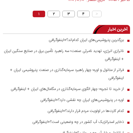
کد خبر: ۱۸۸۵۶۱ تاریخ انتشار : ۱۴۰۳/۰۶/۰۳
۱
۲
۳
۴
>
آخرین اخبار
بزرگترین پتروشیمی‌های ایران کدام‌اند؟+اینفوگرافی
■
ناترازی انرژی، تهدید نامرئی صنعت؛ سه راهبرد تأمین برق در صنایع سنگین ایران
■
+ اینفوگرافی
فراتر از متانول و اوره؛ چهار راهبرد سرمایه‌گذاری در صنعت پتروشیمی ایران +
■
اینفوگرافی
از خرید تا تجربه؛ چهار الگوی سرمایه‌گذاری در مگامال‌های ایران + اینفوگرافی
■
اوره در پتروشیمی‌های ایران چه نقشی دارد؟+اینفوگرافی
■
کدام کارت‌ها در اولویت مردم قرار دارند؟+اینفوگرافی
■
ذخایر استراتژیک آب کشور در چه وضعیتی است؟+اینفوگرافی
■