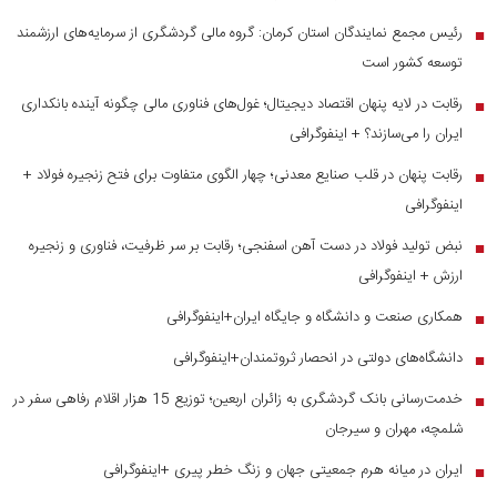
رئیس مجمع نمایندگان استان کرمان: گروه مالی گردشگری از سرمایه‌های ارزشمند
■
توسعه کشور است
رقابت در لایه پنهان اقتصاد دیجیتال؛ غول‌های فناوری مالی چگونه آینده بانکداری
■
ایران را می‌سازند؟ + اینفوگرافی
رقابت پنهان در قلب صنایع معدنی؛ چهار الگوی متفاوت برای فتح زنجیره فولاد +
■
اینفوگرافی
نبض تولید فولاد در دست آهن اسفنجی؛ رقابت بر سر ظرفیت، فناوری و زنجیره
■
ارزش + اینفوگرافی
همکاری صنعت و دانشگاه و جایگاه ایران+اینفوگرافی
■
دانشگاه‌های دولتی در انحصار ثروتمندان+اینفوگرافی
■
خدمت‌رسانی بانک گردشگری به زائران اربعین؛ توزیع 15 هزار اقلام رفاهی سفر در
■
شلمچه، مهران و سیرجان
ایران در میانه هرم جمعیتی جهان و زنگ خطر پیری +اینفوگرافی
■