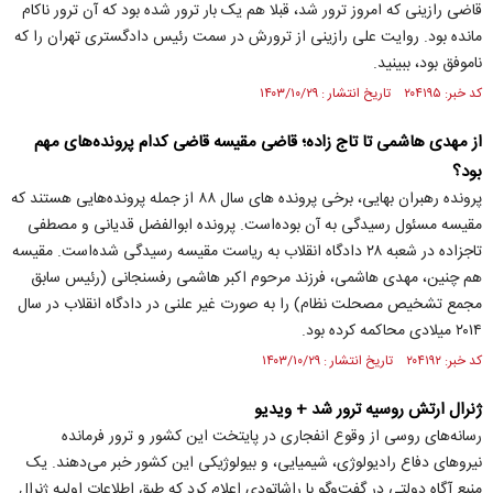
قاضی رازینی که امروز ترور شد، قبلا هم یک بار ترور شده بود که آن ترور ناکام
مانده بود. روایت علی رازینی از ترورش در سمت رئیس دادگستری تهران را که
ناموفق بود، ببینید.
کد خبر: ۲۰۴۱۹۵ تاریخ انتشار : ۱۴۰۳/۱۰/۲۹
از مهدی هاشمی تا تاج زاده؛ قاضی مقیسه قاضی کدام پرونده‌های مهم
بود؟
پرونده رهبران بهایی، برخی پرونده های سال ۸۸ از جمله پرونده‌هایی هستند که
مقیسه مسئول رسیدگی به آن بوده‌است. پرونده ابوالفضل قدیانی و مصطفی
تاجزاده در شعبه ۲۸ دادگاه انقلاب به ریاست مقیسه رسیدگی شده‌است. مقیسه
هم چنین، مهدی هاشمی، فرزند مرحوم اکبر هاشمی رفسنجانی (رئیس سابق
مجمع تشخیص مصحلت نظام) را به صورت غیر علنی در دادگاه انقلاب در سال
۲۰۱۴ میلادی محاکمه کرده بود.
کد خبر: ۲۰۴۱۹۲ تاریخ انتشار : ۱۴۰۳/۱۰/۲۹
ژنرال ارتش روسیه ترور شد + ویدیو
رسانه‌های روسی از وقوع انفجاری در پایتخت این کشور و ترور فرمانده
نیروهای دفاع رادیولوژی، شیمیایی، و بیولوژیکی این کشور خبر می‌دهند. یک
منبع آگاه دولتی در گفت‌وگو با راشاتودی اعلام کرد که طبق اطلاعات اولیه ژنرال