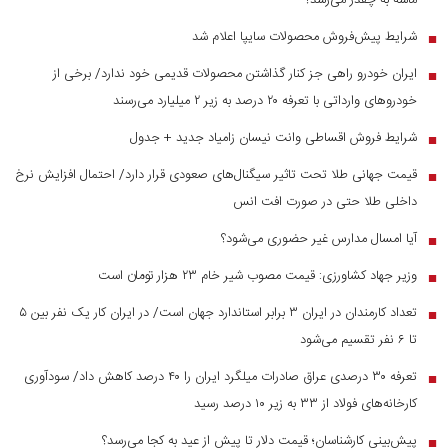
ماشه به چقدر می‌رسد؟
شرایط پیش‌فروش محصولات سایپا اعلام شد
■
ایران خودرو راهی جز کنار گذاشتن محصولات قدیمی خود ندارد/ برخی از
■
خودرو‌های وارداتی با تعرفه ۲۰ درصد به زیر ۲ میلیارد می‌رسند
شرایط فروش اقساطی وانت نیسان زامیاد جدید + جدول
■
قیمت جهانی طلا تحت تاثیر سیگنال‌های صعودی قرار دارد/ احتمال افزایش نرخ
■
داخلی طلا حتی در صورت افت انس
آیا امسال مدارس غیر حضوری می‌شود؟
■
وزیر جهاد کشاورزی: قیمت مصوب شیر خام ۲۳ هزار تومان است
■
تعداد کارمندان در ایران ۳ برابر استاندارد جهان است/ در ایران کار یک نفر بین ۵
■
تا ۶ نفر تقسیم می‌شود
تعرفه ۳۰ درصدی عراق صادرات میلگرد ایران را ۴۰ درصد کاهش داد/ سودآوری
■
کارخانه‌های فولاد از ۳۳ به زیر ۱۰ درصد رسید
پیش‌بینی کارشناسان؛ قیمت دلار تا پیش از عید به کجا می‌رسد؟
■