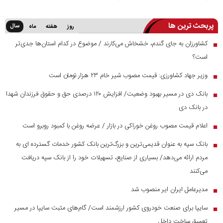
پربحث ترین ها
سال
روز
هفته
ماه
کشاورزان به جای گندم، خشخاش می‌کارند / موضوع در کدام استان‌ها جدی‌تر
■
است؟
وزیر جهاد کشاورزی: قیمت مصوب شیر خام ۲۳ هزار تومان است
■
بانک دی در مسیر بهبود وضعیت/ افزایش ۱۲۰ درصدی حق و حقوق فرزندان شهدا
■
در بانک دی
اعلام قیمت مصوب روغن خوراکی در بازار / عرضه روغن با کمبود روبرو است
■
بانک سپه به عنوان قدیمی‌ترین و بزرگ‌ترین بانک کشور خدمات گسترده ای به
■
مردم ارائه می‌دهد/ بسیاری از صنایع، تسهیلات خود را از بانک سپه دریافت
می‌کنند
مدیرعامل ایران ایر منصوب شد
■
سایپا برای صنعت خودروی کشور ارزشمند است/ گام‌های مثبت سایپا در مسیر
■
تعمیق ساخت داخل