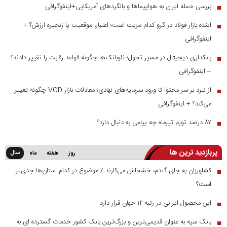
بررسی حمله ایران به هواپیماها و بالگردهای آمریکایی+اینفوگرافی
■
آینده بازار فولاد در گرو کدام مزیت است؛ اعتبار، موقعیت یا زنجیره ارزش؟ +
■
اینفوگرافی
بانکداری دیجیتال در مسیر تحول؛ نئوبانک‌ها چگونه قواعد رقابت را تغییر دادند؟
■
+ اینفوگرافی
از نبرد بر سر محتوا تا ورود سرمایه‌های نهادی؛ معادلات بازار VOD چگونه تغییر
■
می‌کند؟ + اینفوگرافی
۸۷ درصد تورم تیرماه چه پیامی به دنبال دارد؟
■
پربازدید ترین ها
سال
روز
هفته
ماه
کشاورزان به جای گندم، خشخاش می‌کارند / موضوع در کدام استان‌ها جدی‌تر
■
است؟
این محصول ایرانی در رتبه ۱۲ جهان قرار دارد
■
بانک سپه به عنوان قدیمی‌ترین و بزرگ‌ترین بانک کشور خدمات گسترده ای به
■