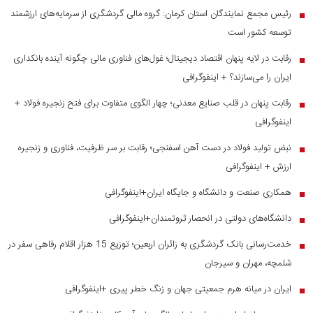
رئیس مجمع نمایندگان استان کرمان: گروه مالی گردشگری از سرمایه‌های ارزشمند
■
توسعه کشور است
رقابت در لایه پنهان اقتصاد دیجیتال؛ غول‌های فناوری مالی چگونه آینده بانکداری
■
ایران را می‌سازند؟ + اینفوگرافی
رقابت پنهان در قلب صنایع معدنی؛ چهار الگوی متفاوت برای فتح زنجیره فولاد +
■
اینفوگرافی
نبض تولید فولاد در دست آهن اسفنجی؛ رقابت بر سر ظرفیت، فناوری و زنجیره
■
ارزش + اینفوگرافی
همکاری صنعت و دانشگاه و جایگاه ایران+اینفوگرافی
■
دانشگاه‌های دولتی در انحصار ثروتمندان+اینفوگرافی
■
خدمت‌رسانی بانک گردشگری به زائران اربعین؛ توزیع 15 هزار اقلام رفاهی سفر در
■
شلمچه، مهران و سیرجان
ایران در میانه هرم جمعیتی جهان و زنگ خطر پیری +اینفوگرافی
■