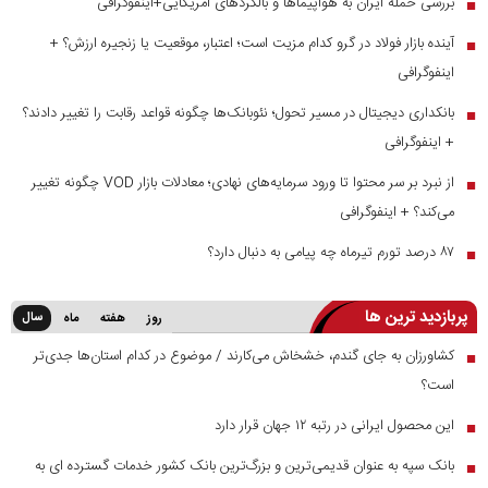
بررسی حمله ایران به هواپیماها و بالگردهای آمریکایی+اینفوگرافی
■
آینده بازار فولاد در گرو کدام مزیت است؛ اعتبار، موقعیت یا زنجیره ارزش؟ +
■
اینفوگرافی
بانکداری دیجیتال در مسیر تحول؛ نئوبانک‌ها چگونه قواعد رقابت را تغییر دادند؟
■
+ اینفوگرافی
از نبرد بر سر محتوا تا ورود سرمایه‌های نهادی؛ معادلات بازار VOD چگونه تغییر
■
می‌کند؟ + اینفوگرافی
۸۷ درصد تورم تیرماه چه پیامی به دنبال دارد؟
■
پربازدید ترین ها
سال
روز
هفته
ماه
کشاورزان به جای گندم، خشخاش می‌کارند / موضوع در کدام استان‌ها جدی‌تر
■
است؟
این محصول ایرانی در رتبه ۱۲ جهان قرار دارد
■
بانک سپه به عنوان قدیمی‌ترین و بزرگ‌ترین بانک کشور خدمات گسترده ای به
■