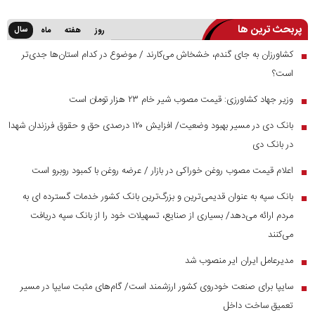
پربحث ترین ها
سال
روز
هفته
ماه
کشاورزان به جای گندم، خشخاش می‌کارند / موضوع در کدام استان‌ها جدی‌تر
■
است؟
وزیر جهاد کشاورزی: قیمت مصوب شیر خام ۲۳ هزار تومان است
■
بانک دی در مسیر بهبود وضعیت/ افزایش ۱۲۰ درصدی حق و حقوق فرزندان شهدا
■
در بانک دی
اعلام قیمت مصوب روغن خوراکی در بازار / عرضه روغن با کمبود روبرو است
■
بانک سپه به عنوان قدیمی‌ترین و بزرگ‌ترین بانک کشور خدمات گسترده ای به
■
مردم ارائه می‌دهد/ بسیاری از صنایع، تسهیلات خود را از بانک سپه دریافت
می‌کنند
مدیرعامل ایران ایر منصوب شد
■
سایپا برای صنعت خودروی کشور ارزشمند است/ گام‌های مثبت سایپا در مسیر
■
تعمیق ساخت داخل