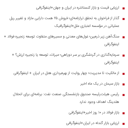
ارزیابی قیمت و بازار کنستانتره در ایران و جهان+اینفوگرافی
■
گذار از فراخوان به تحقق ترازنامه‌ای؛ فروش ۲۵ همت دارایی مازاد و تغییر ریل
■
عملیاتی در مؤسسه اعتباری ملل+اینفوگرافیک
سنگ‌آهن زیر ذره‌بین؛ غول‌های معدنی و مسیر‌های متفاوت توسعه زنجیره فولاد +
■
اینفوگرافی
سرمایه‌گذاری در گردشگری بر سر دوراهی؛ میراث، توسعه یا زنجیره ارزش؟ +
■
اینفوگرافی
از مالکیت تا مدیریت؛ چهار روایت از بهره‌برداری هتل در ایران + اینفوگرافی
■
بازار سیمان در یک ماه اخیر
■
رئیس هیئت‌رئیسه صندوق بازنشستگی صنعت نفت: برنامه‌ای برای انحلال
■
هلدینگ اهداف وجود ندارد
بازار فولاد در ۱۰ روز اخیر+اینفوگرافی
■
ارزیابی بازار گندله در ایران+اینفوگرافی
■