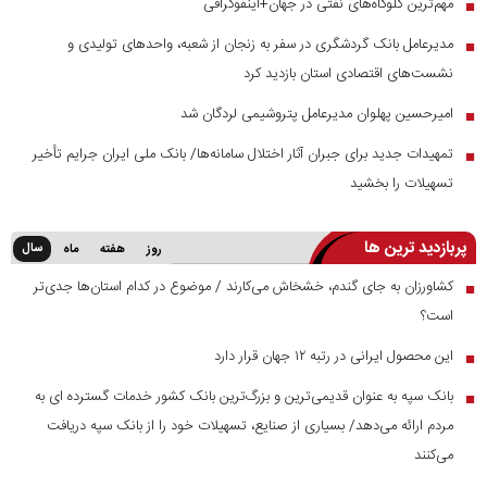
مهم‌ترین گلوگاه‌های نفتی در جهان+اینفوگرافی
■
مدیرعامل بانک گردشگری در سفر به زنجان از شعبه، واحدهای تولیدی و
■
نشست‌های اقتصادی استان بازدید کرد
امیرحسین پهلوان مدیرعامل پتروشیمی لردگان شد
■
تمهیدات جدید برای جبران آثار اختلال سامانه‌ها/ بانک ملی ایران جرایم تأخیر
■
تسهیلات را بخشید
پربازدید ترین ها
سال
روز
هفته
ماه
کشاورزان به جای گندم، خشخاش می‌کارند / موضوع در کدام استان‌ها جدی‌تر
■
است؟
این محصول ایرانی در رتبه ۱۲ جهان قرار دارد
■
بانک سپه به عنوان قدیمی‌ترین و بزرگ‌ترین بانک کشور خدمات گسترده ای به
■
مردم ارائه می‌دهد/ بسیاری از صنایع، تسهیلات خود را از بانک سپه دریافت
می‌کنند