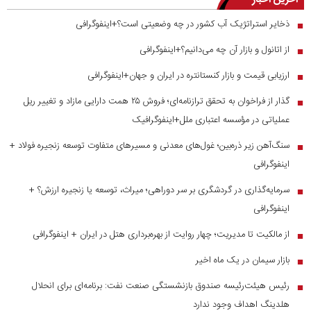
ذخایر استراتژیک آب کشور در چه وضعیتی است؟+اینفوگرافی
■
از اتانول و بازار آن چه می‌دانیم؟+اینفوگرافی
■
ارزیابی قیمت و بازار کنستانتره در ایران و جهان+اینفوگرافی
■
گذار از فراخوان به تحقق ترازنامه‌ای؛ فروش ۲۵ همت دارایی مازاد و تغییر ریل
■
عملیاتی در مؤسسه اعتباری ملل+اینفوگرافیک
سنگ‌آهن زیر ذره‌بین؛ غول‌های معدنی و مسیر‌های متفاوت توسعه زنجیره فولاد +
■
اینفوگرافی
سرمایه‌گذاری در گردشگری بر سر دوراهی؛ میراث، توسعه یا زنجیره ارزش؟ +
■
اینفوگرافی
از مالکیت تا مدیریت؛ چهار روایت از بهره‌برداری هتل در ایران + اینفوگرافی
■
بازار سیمان در یک ماه اخیر
■
رئیس هیئت‌رئیسه صندوق بازنشستگی صنعت نفت: برنامه‌ای برای انحلال
■
هلدینگ اهداف وجود ندارد