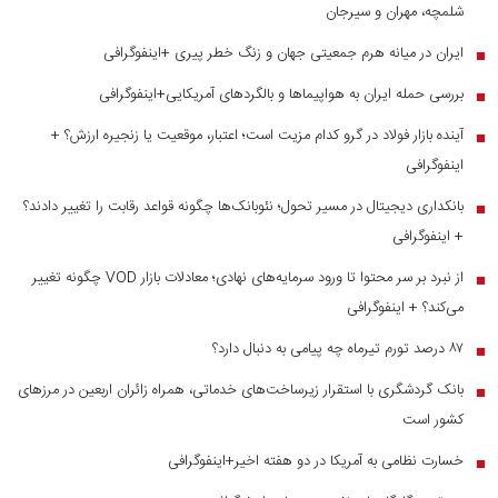
شلمچه، مهران و سیرجان
ایران در میانه هرم جمعیتی جهان و زنگ خطر پیری +اینفوگرافی
■
بررسی حمله ایران به هواپیماها و بالگردهای آمریکایی+اینفوگرافی
■
آینده بازار فولاد در گرو کدام مزیت است؛ اعتبار، موقعیت یا زنجیره ارزش؟ +
■
اینفوگرافی
بانکداری دیجیتال در مسیر تحول؛ نئوبانک‌ها چگونه قواعد رقابت را تغییر دادند؟
■
+ اینفوگرافی
از نبرد بر سر محتوا تا ورود سرمایه‌های نهادی؛ معادلات بازار VOD چگونه تغییر
■
می‌کند؟ + اینفوگرافی
۸۷ درصد تورم تیرماه چه پیامی به دنبال دارد؟
■
بانک گردشگری با استقرار زیرساخت‌های خدماتی، همراه زائران اربعین در مرز‌های
■
کشور است
خسارت نظامی به آمریکا در دو هفته اخیر+اینفوگرافی
■