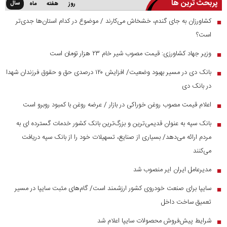
پربحث ترین ها
سال
روز
هفته
ماه
کشاورزان به جای گندم، خشخاش می‌کارند / موضوع در کدام استان‌ها جدی‌تر
■
است؟
وزیر جهاد کشاورزی: قیمت مصوب شیر خام ۲۳ هزار تومان است
■
بانک دی در مسیر بهبود وضعیت/ افزایش ۱۲۰ درصدی حق و حقوق فرزندان شهدا
■
در بانک دی
اعلام قیمت مصوب روغن خوراکی در بازار / عرضه روغن با کمبود روبرو است
■
بانک سپه به عنوان قدیمی‌ترین و بزرگ‌ترین بانک کشور خدمات گسترده ای به
■
مردم ارائه می‌دهد/ بسیاری از صنایع، تسهیلات خود را از بانک سپه دریافت
می‌کنند
مدیرعامل ایران ایر منصوب شد
■
سایپا برای صنعت خودروی کشور ارزشمند است/ گام‌های مثبت سایپا در مسیر
■
تعمیق ساخت داخل
شرایط پیش‌فروش محصولات سایپا اعلام شد
■