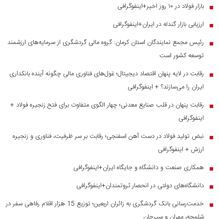
بازار فولاد در ۱۰ روز اخیر+اینفوگرافی
■
ارزیابی بازار گندله در ایران+اینفوگرافی
■
رئیس مجمع نمایندگان استان کرمان: گروه مالی گردشگری از سرمایه‌های ارزشمند
■
توسعه کشور است
رقابت در لایه پنهان اقتصاد دیجیتال؛ غول‌های فناوری مالی چگونه آینده بانکداری
■
ایران را می‌سازند؟ + اینفوگرافی
رقابت پنهان در قلب صنایع معدنی؛ چهار الگوی متفاوت برای فتح زنجیره فولاد +
■
اینفوگرافی
نبض تولید فولاد در دست آهن اسفنجی؛ رقابت بر سر ظرفیت، فناوری و زنجیره
■
ارزش + اینفوگرافی
همکاری صنعت و دانشگاه و جایگاه ایران+اینفوگرافی
■
دانشگاه‌های دولتی در انحصار ثروتمندان+اینفوگرافی
■
خدمت‌رسانی بانک گردشگری به زائران اربعین؛ توزیع 15 هزار اقلام رفاهی سفر در
■
شلمچه، مهران و سیرجان