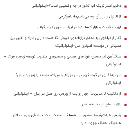
ذخایر استراتژیک آب کشور در چه وضعیتی است؟+اینفوگرافی
■
از اتانول و بازار آن چه می‌دانیم؟+اینفوگرافی
■
ارزیابی قیمت و بازار کنستانتره در ایران و جهان+اینفوگرافی
■
گذار از فراخوان به تحقق ترازنامه‌ای؛ فروش ۲۵ همت دارایی مازاد و تغییر ریل
■
عملیاتی در مؤسسه اعتباری ملل+اینفوگرافیک
سنگ‌آهن زیر ذره‌بین؛ غول‌های معدنی و مسیر‌های متفاوت توسعه زنجیره فولاد +
■
اینفوگرافی
سرمایه‌گذاری در گردشگری بر سر دوراهی؛ میراث، توسعه یا زنجیره ارزش؟ +
■
اینفوگرافی
از مالکیت تا مدیریت؛ چهار روایت از بهره‌برداری هتل در ایران + اینفوگرافی
■
بازار سیمان در یک ماه اخیر
■
رئیس هیئت‌رئیسه صندوق بازنشستگی صنعت نفت: برنامه‌ای برای انحلال
■
هلدینگ اهداف وجود ندارد