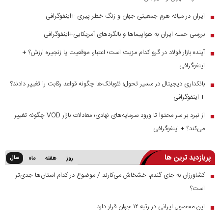
ایران در میانه هرم جمعیتی جهان و زنگ خطر پیری +اینفوگرافی
■
بررسی حمله ایران به هواپیماها و بالگردهای آمریکایی+اینفوگرافی
■
آینده بازار فولاد در گرو کدام مزیت است؛ اعتبار، موقعیت یا زنجیره ارزش؟ +
■
اینفوگرافی
بانکداری دیجیتال در مسیر تحول؛ نئوبانک‌ها چگونه قواعد رقابت را تغییر دادند؟
■
+ اینفوگرافی
از نبرد بر سر محتوا تا ورود سرمایه‌های نهادی؛ معادلات بازار VOD چگونه تغییر
■
می‌کند؟ + اینفوگرافی
پربازدید ترین ها
سال
روز
هفته
ماه
کشاورزان به جای گندم، خشخاش می‌کارند / موضوع در کدام استان‌ها جدی‌تر
■
است؟
این محصول ایرانی در رتبه ۱۲ جهان قرار دارد
■