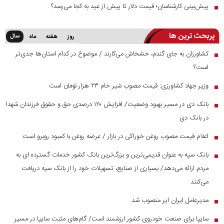
پیش‌بینی کارشناسان؛ قیمت دلار تا پیش از عید به کجا می‌رسد؟
■
پربحث ترین ها
سال
روز
هفته
ماه
کشاورزان به جای گندم، خشخاش می‌کارند / موضوع در کدام استان‌ها جدی‌تر
■
است؟
وزیر جهاد کشاورزی: قیمت مصوب شیر خام ۲۳ هزار تومان است
■
بانک دی در مسیر بهبود وضعیت/ افزایش ۱۲۰ درصدی حق و حقوق فرزندان شهدا
■
در بانک دی
اعلام قیمت مصوب روغن خوراکی در بازار / عرضه روغن با کمبود روبرو است
■
بانک سپه به عنوان قدیمی‌ترین و بزرگ‌ترین بانک کشور خدمات گسترده ای به
■
مردم ارائه می‌دهد/ بسیاری از صنایع، تسهیلات خود را از بانک سپه دریافت
می‌کنند
مدیرعامل ایران ایر منصوب شد
■
سایپا برای صنعت خودروی کشور ارزشمند است/ گام‌های مثبت سایپا در مسیر
■