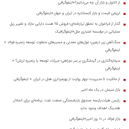
از اتانول و بازار آن چه می‌دانیم؟+اینفوگرافی
■
ارزیابی قیمت و بازار کنستانتره در ایران و جهان+اینفوگرافی
■
گذار از فراخوان به تحقق ترازنامه‌ای؛ فروش ۲۵ همت دارایی مازاد و تغییر ریل
■
عملیاتی در مؤسسه اعتباری ملل+اینفوگرافیک
سنگ‌آهن زیر ذره‌بین؛ غول‌های معدنی و مسیر‌های متفاوت توسعه زنجیره فولاد +
■
اینفوگرافی
سرمایه‌گذاری در گردشگری بر سر دوراهی؛ میراث، توسعه یا زنجیره ارزش؟ +
■
اینفوگرافی
از مالکیت تا مدیریت؛ چهار روایت از بهره‌برداری هتل در ایران + اینفوگرافی
■
بازار سیمان در یک ماه اخیر
■
رئیس هیئت‌رئیسه صندوق بازنشستگی صنعت نفت: برنامه‌ای برای انحلال
■
هلدینگ اهداف وجود ندارد
بازار فولاد در ۱۰ روز اخیر+اینفوگرافی
■