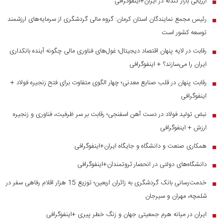
ارزیابی بازار گندله در ایران+اینفوگرافی
■
رئیس مجمع نمایندگان استان کرمان: گروه مالی گردشگری از سرمایه‌های ارزشمند
■
توسعه کشور است
رقابت در لایه پنهان اقتصاد دیجیتال؛ غول‌های فناوری مالی چگونه آینده بانکداری
■
ایران را می‌سازند؟ + اینفوگرافی
رقابت پنهان در قلب صنایع معدنی؛ چهار الگوی متفاوت برای فتح زنجیره فولاد +
■
اینفوگرافی
نبض تولید فولاد در دست آهن اسفنجی؛ رقابت بر سر ظرفیت، فناوری و زنجیره
■
ارزش + اینفوگرافی
همکاری صنعت و دانشگاه و جایگاه ایران+اینفوگرافی
■
دانشگاه‌های دولتی در انحصار ثروتمندان+اینفوگرافی
■
خدمت‌رسانی بانک گردشگری به زائران اربعین؛ توزیع 15 هزار اقلام رفاهی سفر در
■
شلمچه، مهران و سیرجان
ایران در میانه هرم جمعیتی جهان و زنگ خطر پیری +اینفوگرافی
■