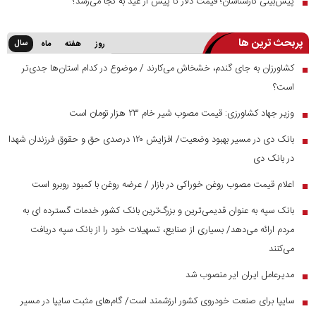
پیش‌بینی کارشناسان؛ قیمت دلار تا پیش از عید به کجا می‌رسد؟
■
پربحث ترین ها
سال
روز
هفته
ماه
کشاورزان به جای گندم، خشخاش می‌کارند / موضوع در کدام استان‌ها جدی‌تر
■
است؟
وزیر جهاد کشاورزی: قیمت مصوب شیر خام ۲۳ هزار تومان است
■
بانک دی در مسیر بهبود وضعیت/ افزایش ۱۲۰ درصدی حق و حقوق فرزندان شهدا
■
در بانک دی
اعلام قیمت مصوب روغن خوراکی در بازار / عرضه روغن با کمبود روبرو است
■
بانک سپه به عنوان قدیمی‌ترین و بزرگ‌ترین بانک کشور خدمات گسترده ای به
■
مردم ارائه می‌دهد/ بسیاری از صنایع، تسهیلات خود را از بانک سپه دریافت
می‌کنند
مدیرعامل ایران ایر منصوب شد
■
سایپا برای صنعت خودروی کشور ارزشمند است/ گام‌های مثبت سایپا در مسیر
■