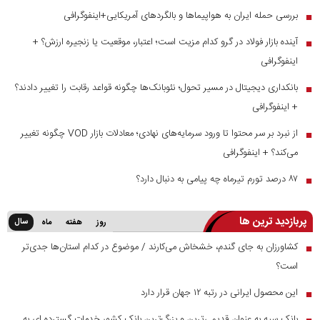
بررسی حمله ایران به هواپیماها و بالگردهای آمریکایی+اینفوگرافی
■
آینده بازار فولاد در گرو کدام مزیت است؛ اعتبار، موقعیت یا زنجیره ارزش؟ +
■
اینفوگرافی
بانکداری دیجیتال در مسیر تحول؛ نئوبانک‌ها چگونه قواعد رقابت را تغییر دادند؟
■
+ اینفوگرافی
از نبرد بر سر محتوا تا ورود سرمایه‌های نهادی؛ معادلات بازار VOD چگونه تغییر
■
می‌کند؟ + اینفوگرافی
۸۷ درصد تورم تیرماه چه پیامی به دنبال دارد؟
■
پربازدید ترین ها
سال
روز
هفته
ماه
کشاورزان به جای گندم، خشخاش می‌کارند / موضوع در کدام استان‌ها جدی‌تر
■
است؟
این محصول ایرانی در رتبه ۱۲ جهان قرار دارد
■
بانک سپه به عنوان قدیمی‌ترین و بزرگ‌ترین بانک کشور خدمات گسترده ای به
■