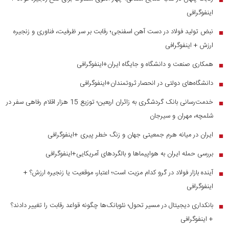
اینفوگرافی
نبض تولید فولاد در دست آهن اسفنجی؛ رقابت بر سر ظرفیت، فناوری و زنجیره
■
ارزش + اینفوگرافی
همکاری صنعت و دانشگاه و جایگاه ایران+اینفوگرافی
■
دانشگاه‌های دولتی در انحصار ثروتمندان+اینفوگرافی
■
خدمت‌رسانی بانک گردشگری به زائران اربعین؛ توزیع 15 هزار اقلام رفاهی سفر در
■
شلمچه، مهران و سیرجان
ایران در میانه هرم جمعیتی جهان و زنگ خطر پیری +اینفوگرافی
■
بررسی حمله ایران به هواپیماها و بالگردهای آمریکایی+اینفوگرافی
■
آینده بازار فولاد در گرو کدام مزیت است؛ اعتبار، موقعیت یا زنجیره ارزش؟ +
■
اینفوگرافی
بانکداری دیجیتال در مسیر تحول؛ نئوبانک‌ها چگونه قواعد رقابت را تغییر دادند؟
■
+ اینفوگرافی