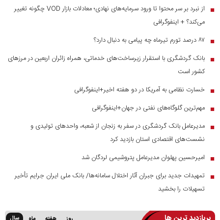
از نبرد بر سر محتوا تا ورود سرمایه‌های نهادی؛ معادلات بازار VOD چگونه تغییر
■
می‌کند؟ + اینفوگرافی
۸۷ درصد تورم تیرماه چه پیامی به دنبال دارد؟
■
بانک گردشگری با استقرار زیرساخت‌های خدماتی، همراه زائران اربعین در مرز‌های
■
کشور است
خسارت نظامی به آمریکا در دو هفته اخیر+اینفوگرافی
■
مهم‌ترین گلوگاه‌های نفتی در جهان+اینفوگرافی
■
مدیرعامل بانک گردشگری در سفر به زنجان از شعبه، واحدهای تولیدی و
■
نشست‌های اقتصادی استان بازدید کرد
امیرحسین پهلوان مدیرعامل پتروشیمی لردگان شد
■
تمهیدات جدید برای جبران آثار اختلال سامانه‌ها/ بانک ملی ایران جرایم تأخیر
■
تسهیلات را بخشید
پربازدید ترین ها
سال
روز
هفته
ماه