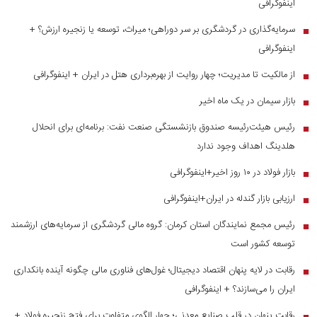
اینفوگرافی
سرمایه‌گذاری در گردشگری بر سر دوراهی؛ میراث، توسعه یا زنجیره ارزش؟ +
■
اینفوگرافی
از مالکیت تا مدیریت؛ چهار روایت از بهره‌برداری هتل در ایران + اینفوگرافی
■
بازار سیمان در یک ماه اخیر
■
رئیس هیئت‌رئیسه صندوق بازنشستگی صنعت نفت: برنامه‌ای برای انحلال
■
هلدینگ اهداف وجود ندارد
بازار فولاد در ۱۰ روز اخیر+اینفوگرافی
■
ارزیابی بازار گندله در ایران+اینفوگرافی
■
رئیس مجمع نمایندگان استان کرمان: گروه مالی گردشگری از سرمایه‌های ارزشمند
■
توسعه کشور است
رقابت در لایه پنهان اقتصاد دیجیتال؛ غول‌های فناوری مالی چگونه آینده بانکداری
■
ایران را می‌سازند؟ + اینفوگرافی
رقابت پنهان در قلب صنایع معدنی؛ چهار الگوی متفاوت برای فتح زنجیره فولاد +
■