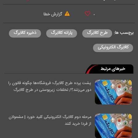
d
گزارش خطا
۰
e
برچسب ها:
طرح کالابرگ
یارانه کالابرگ
ذخیره کالابرگ
o
کالابرگ الکترونیکی
خبرهای مرتبط
پشت پرده طرح کالابرگ؛ فروشگاه‌ها چگونه قانون را
دور می‌زنند؟/ تخلفات زیرپوستی در طرح کالابرگ
مرحله دوم کالابرگ الکترونیکی کلید خورد | مشمولان
از فردا خرید کنند