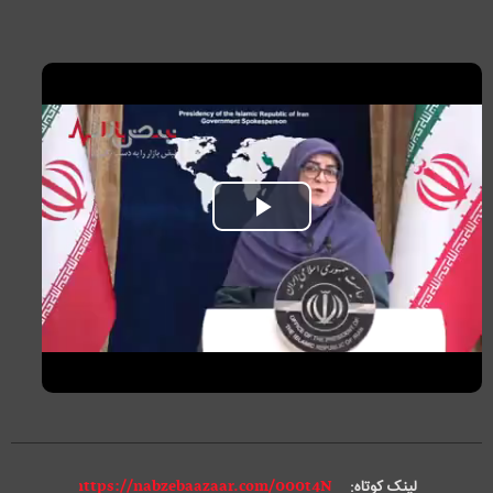
P
l
a
y
V
i
لینک کوتاه: