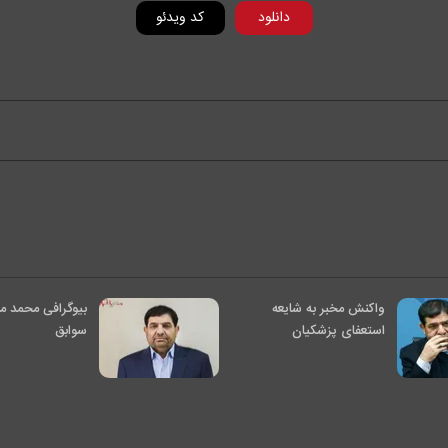
دانلود
کد ویدئو
i
d
e
o
واکنش مخبر به شایعه
بیوگرافی محمد م
استعفای پزشکیان
سوابق