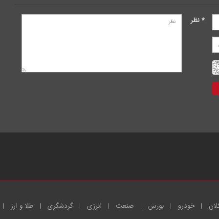
* نظر
لان
خودرو
بورس
صنعت
انرژی
گردشگری
طلا و ارز