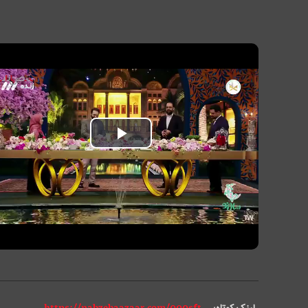
P
l
a
y
V
i