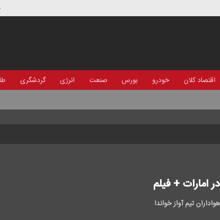
د
اقتصاد کلان
خودرو
بورس
صنعت
انرژی
گردشگری
طلا
 امارات + فیلم